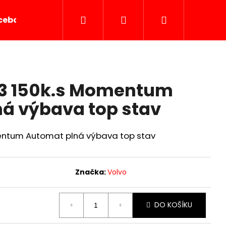
Hledat
Přihlášení
Nákupní
cebook
obchodnipodminky
Značky
košík
D3 150k.s Momentum
á výbava top stav
entum Automat plná výbava top stav
Značka:
Volvo
Následující
DO KOŠÍKU