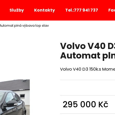
Služby
Kontakty
Tel.:777 941 737
Fa
Automat plná výbava top stav
Co potřebujete najít?
Volvo V40 
HLEDAT
Automat pln
Volvo V40 D3 150k.s Mom
Doporučujeme
295 000 Kč
Měrná