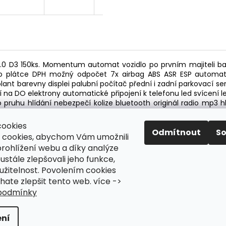
 D3 150ks. Momentum automat vozidlo po prvním majiteli bar
pro plátce DPH možný odpočet 7x airbag ABS ASR ESP automati
ant barevny displei palubní počítač přední i zadní parkovací s
í na DO elektrony automatické připojení k telefonu led svícení 
o pruhu hlídání nebezpečí kolize bluetooth originál radio mp3 h
ící páka ruční brzda v kůži vyškově stavitelné sedadlo USB přip
 zákona č. 89/2012Sb.
cookies
Odmítnout
S
 cookies, abychom Vám umožnili
rohlížení webu a díky analýze
stále zlepšovali jeho funkce,
užitelnost. Povolením cookies
te zlepšit tento web. více ->
podmínky
azena.
Upravit nastavení cookies
ní