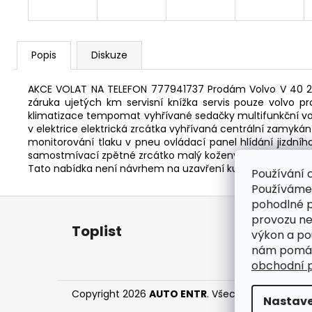
Popis
Diskuze
AKCE VOLAT NA TELEFON 777941737 Prodám Volvo V 40 2.0
záruka ujetých km servisní knížka servis pouze volvo 
klimatizace tempomat vyhřívané sedačky multifunkční vol
v elektrice elektrická zrcátka vyhřívaná centrální zamykán
monitorování tlaku v pneu ovládací panel hlídání jizdníh
samostmívací zpětné zrcátko malý koženy paket volant řad
Tato nabídka není návrhem na uzavření kupní smlouvy dle
Používání 
Používáme
Z
pohodlné p
á
provozu neu
Toplist
výkon a po
p
nám pomáha
a
obchodní 
t
í
Copyright 2026
AUTO ENTR
. Všechna práva vyhr
Nastave