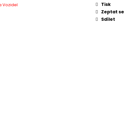
1.5 TSI 110KW DSG
Tisk
 Vozidel
 MAJITELI
Zeptat se
Sdílet