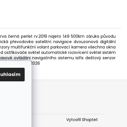
va černá perlet rv.2019 najeto 149 500km záruka původu
cká převodovka satelitní navigace dvouzonová digitální
enzory multifunkční volant parkovací kamera všechna okna
led ostřikovače světel automatické rozsvícení světel sistém
lasové ovládáni navigačního sistemu isifix deštový senzor
ojení atd STK 9/2026
ouhlasím
Vytvořil Shoptet