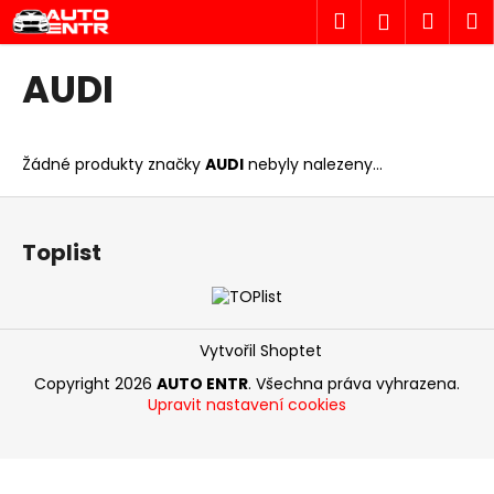
K
Přejít
Hledat
Náku
M
Přihlášen
na
o
obsah
Zpět
Zpět
košík
š
AUDI
í
C
k
o
Žádné produkty značky
AUDI
nebyly nalezeny...
p
o
Z
t
á
Toplist
ř
p
e
a
b
t
u
í
Vytvořil Shoptet
j
Copyright 2026
AUTO ENTR
. Všechna práva vyhrazena.
e
Upravit nastavení cookies
t
e
n