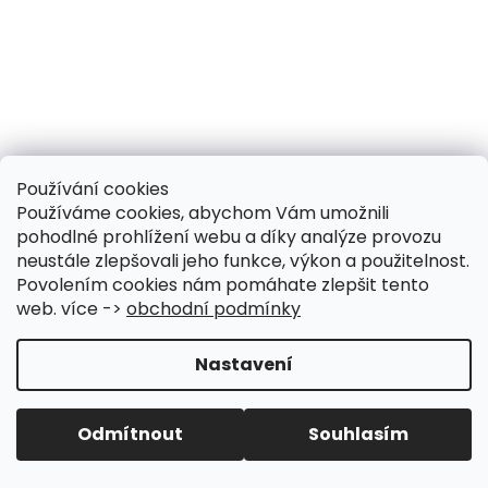
a
j
í
t
?
Používání cookies
Používáme cookies, abychom Vám umožnili
pohodlné prohlížení webu a díky analýze provozu
HLEDAT
neustále zlepšovali jeho funkce, výkon a použitelnost.
Povolením cookies nám pomáhate zlepšit tento
web. více ->
obchodní podmínky
D
Nastavení
o
p
o
Odmítnout
Souhlasím
r
u