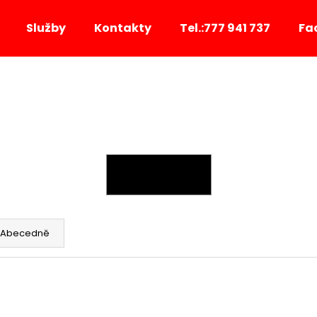
Služby
Kontakty
Tel.:777 941 737
Fa
Co potřebujete najít?
HLEDAT
OTEVŘÍT FILTR
Doporučujeme
Abecedně