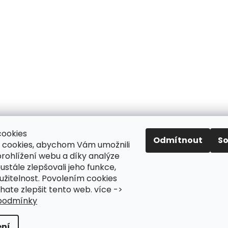
1
položek celkem
O
cookies
v
Odmítnout
S
 cookies, abychom Vám umožnili
l
rohlížení webu a díky analýze
á
stále zlepšovali jeho funkce,
d
užitelnost. Povolením cookies
a
te zlepšit tento web. více ->
c
podmínky
í
p
azena.
Upravit nastavení cookies
r
ní