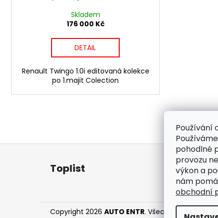
Skladem
176 000 Kč
DETAIL
Renault Twingo 1.0i editovaná kolekce
po 1.majit Colection
Používání 
Používáme
Z
pohodlné p
á
provozu neu
Toplist
výkon a po
p
nám pomáha
a
obchodní 
t
í
Copyright 2026
AUTO ENTR
. Všechna práva vyhr
Nastave